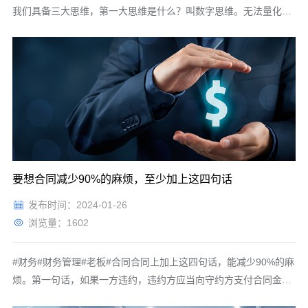
我们具备三大思维，第一大思维是什么？叫数字思维。无法量化就
无法管理，只有数字化的管理才是科学的管理。一切以数据说话。
所以企业要提高管理效益，我们就必须在数字化的管理上下功夫，
把量化管理作为一项持久的工程去把它做到位。这对企业来讲非常
重要，因为数
要想合同减少90%的麻烦，至少加上这四句话
发布时间：2024-01-26
浏览量：1602
#财务#财务管理#老板#合同合同上加上这四句话，能减少90%的麻
烦。第一句话，如果一方违约，违约方应当向守约方支付合同金额
20%的违约金，比如说30%行不行，40%行不行，关键是你超过