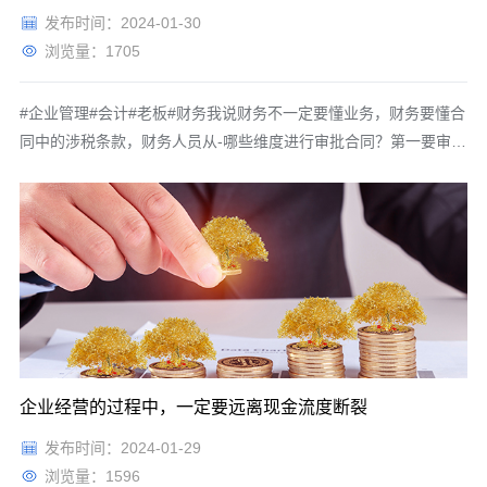
发布时间：2024-01-30
浏览量：1705
#企业管理#会计#老板#财务我说财务不一定要懂业务，财务要懂合
同中的涉税条款，财务人员从-哪些维度进行审批合同？第一要审批
什么？要审批业务类型，我们增值税里面有13个点的税，有9个点
的，有6个点的，有3个点的，那我们一定要细分业务类型，如硬件
跟软件虽然税率是一样的，但软件有退税啊，因为增值税超过3%的
部分即增即
企业经营的过程中，一定要远离现金流度断裂
发布时间：2024-01-29
浏览量：1596