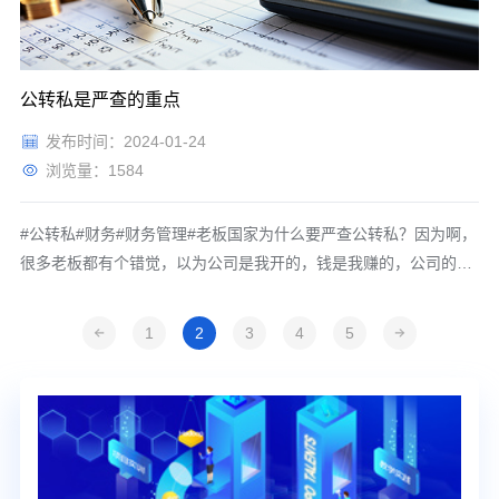
公转私是严查的重点
发布时间：2024-01-24
浏览量：1584
#公转私#财务#财务管理#老板国家为什么要严查公转私？因为啊，
很多老板都有个错觉，以为公司是我开的，钱是我赚的，公司的钱
就是我的钱，我想怎么转就怎么转，我想咋整就咋整，那你就错
了，我告诉为什么？因为当我们注册完公司时，就是有限责任，这
1
2
3
4
5
时候我们公司上有一个不记名的股东，我们叫它隐形股东，所以当
我们公司不赚